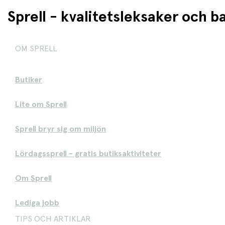
Sprell - kvalitetsleksaker och 
OM SPRELL
Butiker
Lite om Sprell
Sprell bryr sig om miljön
Lördagssprell - gratis butiksaktiviteter
Om Sprell
Lediga jobb
TIPS OCH ARTIKLAR