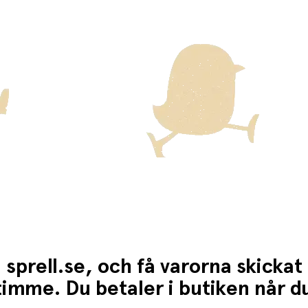
ckas med Posten/Brings tjänst
Home Delivery
. Detta innebär e
ten för dessa varor visas i kassan.
 sprell.se, och få varorna skickat
1 timme. Du betaler i butiken når 