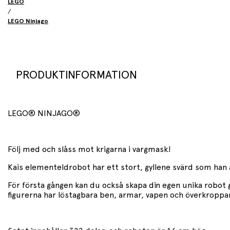
LEGO
/
LEGO Ninjago
PRODUKTINFORMATION
LEGO® NINJAGO®
Följ med och slåss mot krigarna i vargmask!
Kais elementeldrobot har ett stort, gyllene svärd som ha
För första gången kan du också skapa din egen unika robot g
figurerna har löstagbara ben, armar, vapen och överkroppa