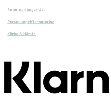
Retur och ångerrätt
Personuppgiftshantering
Klicka & Hämta