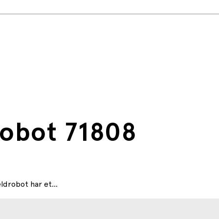
robot 71808
drobot har et...