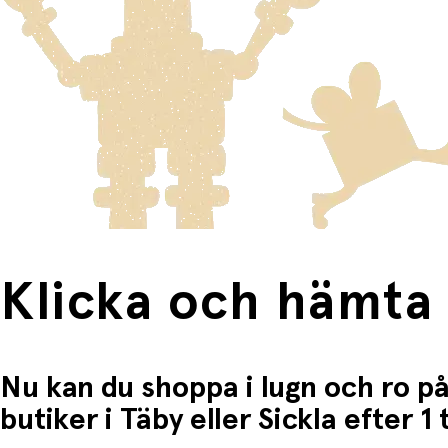
Varor som är för stora för att skickas som vanlig post ski
Du betalar när du hämtar varorna i butiken.
Produkter som omfattas av detta är tydligt märkta, och frak
Fri frakt när du handlar för mer än 1500:-
Klicka och hämta
Nu kan du shoppa i lugn och ro på
butiker i Täby eller Sickla efter 