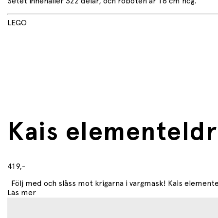
Setet innehåller 322 delar, och roboten är 16 cm hög.
LEGO
Kais elementeld
419,-
Följ med och slåss mot krigarna i vargmask! Kais elementel
Läs mer