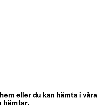
n högre fraktkostnad.
 hem eller du kan hämta i våra
du hämtar.