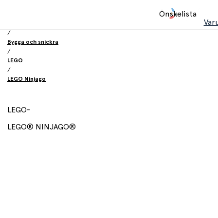
Hem
Önskelista
/
Var
Leksaker
/
Bygga och snickra
/
LEGO
/
LEGO Ninjago
LEGO
-
LEGO® NINJAGO®