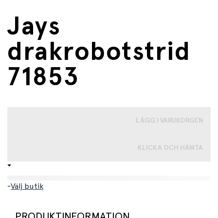
Jays
drakrobotstrid
71853
LÄGG I VARUKORGEN
KLICKA OCH HÄMTA
-
Välj butik
PRODUKTINFORMATION