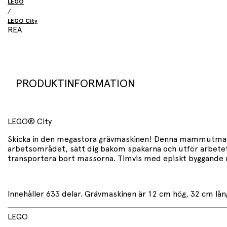
LEGO
/
LEGO City
REA
PRODUKTINFORMATION
LEGO® City
Skicka in den megastora grävmaskinen! Denna mammutmaskin
arbetsområdet, sätt dig bakom spakarna och utför arbetet
transportera bort massorna. Timvis med episkt byggande r
Innehåller 633 delar. Grävmaskinen är 12 cm hög, 32 cm lå
LEGO