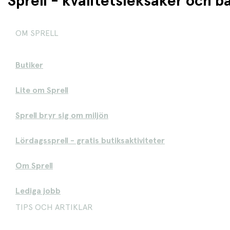
Sprell - kvalitetsleksaker och 
OM SPRELL
Butiker
Lite om Sprell
Sprell bryr sig om miljön
Lördagssprell - gratis butiksaktiviteter
Om Sprell
Lediga jobb
TIPS OCH ARTIKLAR