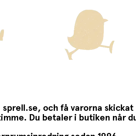
ten för dessa varor visas i kassan.
 sprell.se, och få varorna skickat
1 timme. Du betaler i butiken når 