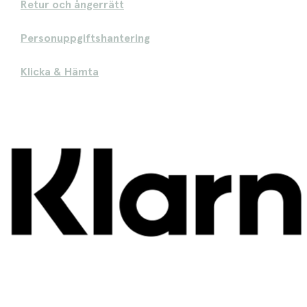
Retur och ångerrätt
Personuppgiftshantering
Klicka & Hämta