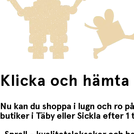
Produkter som omfattas av detta är tydligt märkta, och frak
Fri frakt när du handlar för mer än 1500:-
Klicka och hämta
Nu kan du shoppa i lugn och ro på
butiker i Täby eller Sickla efter 