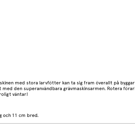
en med stora larvfötter kan ta sig fram överallt på byggarb
 med den superanvändbara grävmaskinsarmen. Rotera förarhyt
oligt väntar!
ng och 11 cm bred.