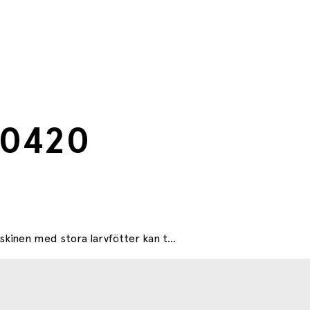
60420
nen med stora larvfötter kan t...