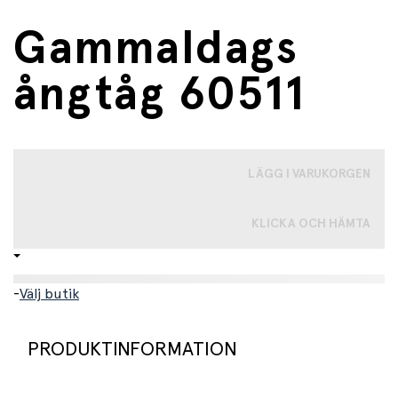
Gammaldags
ångtåg 60511
LÄGG I VARUKORGEN
KLICKA OCH HÄMTA
-
Välj butik
PRODUKTINFORMATION