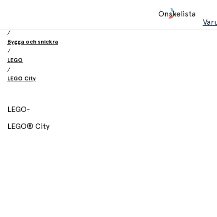
Hem
Önskelista
/
Var
Leksaker
/
Bygga och snickra
/
LEGO
/
LEGO City
LEGO
-
LEGO® City