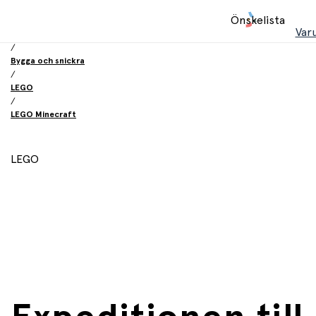
Hem
Önskelista
/
Var
Leksaker
/
Bygga och snickra
/
LEGO
/
LEGO Minecraft
LEGO