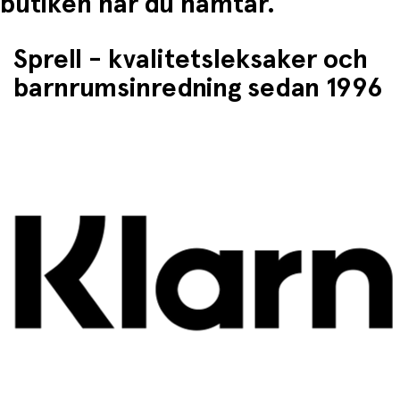
butiken når du hämtar.
Sprell - kvalitetsleksaker och
barnrumsinredning sedan 1996