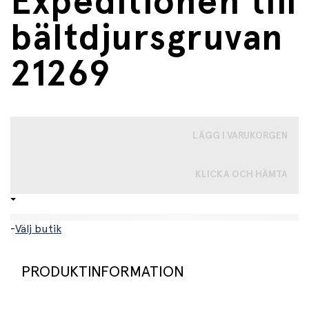
Expeditionen till
bältdjursgruvan
21269
LÄGG I VARUKORGEN
KLICKA OCH HÄMTA
-
Välj butik
PRODUKTINFORMATION