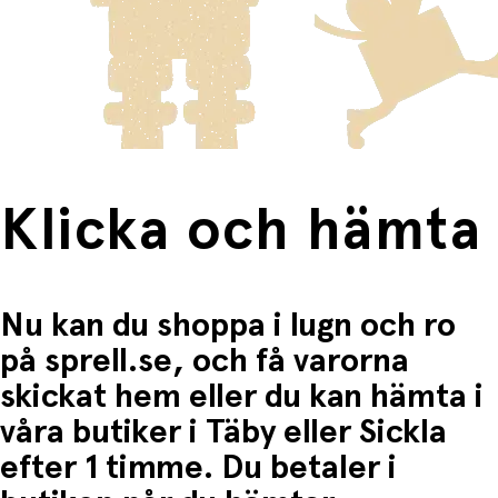
innebär en högre fraktkostnad.
Produkter som omfattas av detta är tydligt märkta, och
frakten för dessa varor visas i kassan.
Fri frakt när du handlar för mer än 1500:-
Klicka och hämta
Nu kan du shoppa i lugn och ro
på sprell.se, och få varorna
skickat hem eller du kan hämta i
våra butiker i Täby eller Sickla
efter 1 timme. Du betaler i