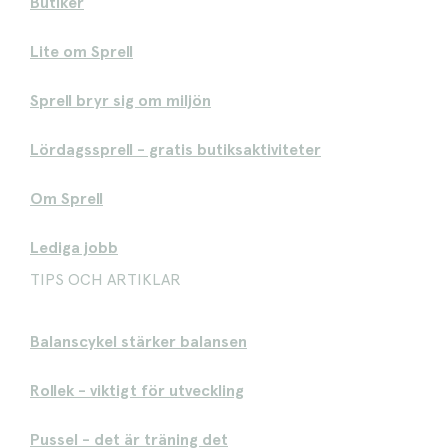
Butiker
Lite om Sprell
Sprell bryr sig om miljön
Lördagssprell - gratis butiksaktiviteter
Om Sprell
Lediga jobb
TIPS OCH ARTIKLAR
Balanscykel stärker balansen
Rollek - viktigt för utveckling
Pussel - det är träning det