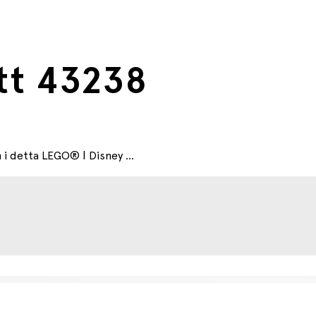
ott 43238
 i detta LEGO® ǀ Disney ...