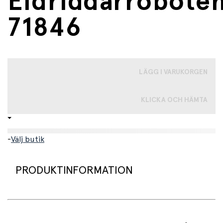
Eldriddarrobote
71846
LÄGG I VARUKORGEN
KLICKA OCH HÄMTA
-
Välj butik
PRODUKTINFORMATION
LEGO® NINJAGO®