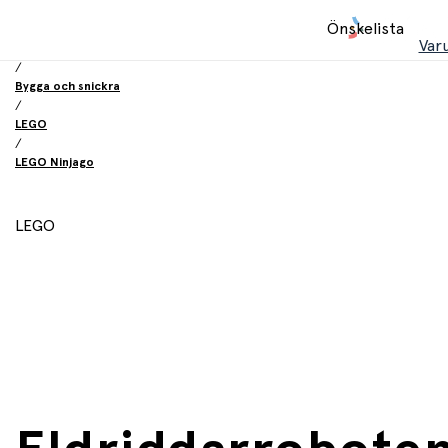
Hem
Önskelista
/
Var
Leksaker
/
Bygga och snickra
/
LEGO
/
LEGO Ninjago
LEGO