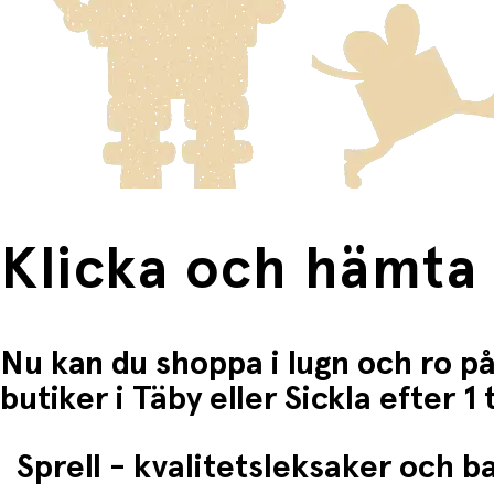
Fri frakt när du handlar för mer än 1500:-
Klicka och hämta
Nu kan du shoppa i lugn och ro på
butiker i Täby eller Sickla efter 
Sprell - kvalitetsleksaker och 