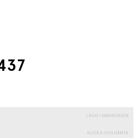
0437
LÄGG I VARUKORGEN
KLICKA OCH HÄMTA