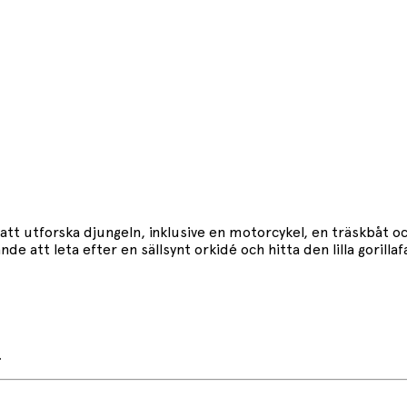
 att utforska djungeln, inklusive en motorcykel, en träskbåt 
de att leta efter en sällsynt orkidé och hitta den lilla goril
.