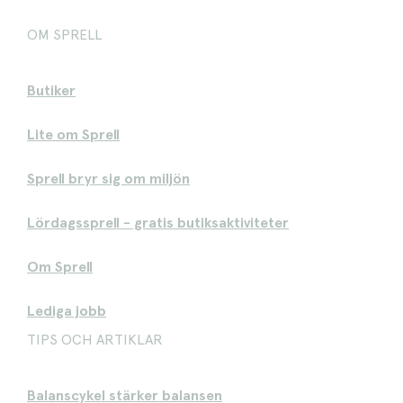
OM SPRELL
Butiker
Lite om Sprell
Sprell bryr sig om miljön
Lördagssprell - gratis butiksaktiviteter
Om Sprell
Lediga jobb
TIPS OCH ARTIKLAR
Balanscykel stärker balansen