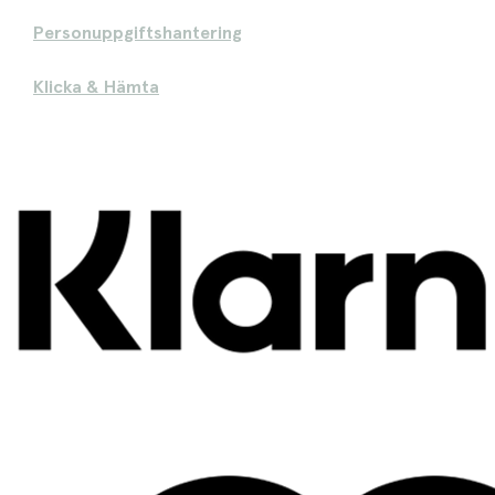
Personuppgiftshantering
Klicka & Hämta