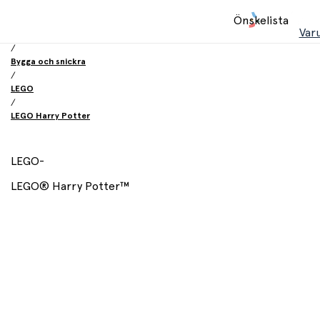
Hem
Önskelista
/
Var
Leksaker
/
Bygga och snickra
/
LEGO
/
LEGO Harry Potter
LEGO
-
LEGO® Harry Potter™