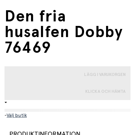
Den fria
husalfen Dobby
76469
LÄGG I VARUKORGEN
KLICKA OCH HÄMTA
-
Välj butik
PRODUKTINFORMATION