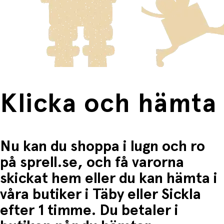
innebär en högre fraktkostnad.
Produkter som omfattas av detta är tydligt märkta, och
frakten för dessa varor visas i kassan.
Fri frakt när du handlar för mer än 1500:-
Klicka och hämta
Nu kan du shoppa i lugn och ro
på sprell.se, och få varorna
skickat hem eller du kan hämta i
våra butiker i Täby eller Sickla
efter 1 timme. Du betaler i