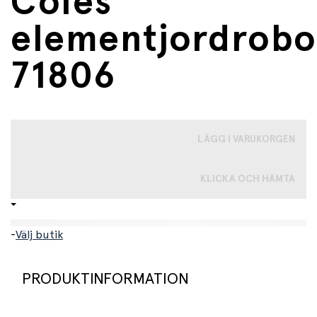
Coles
elementjordrobo
71806
LÄGG I VARUKORGEN
KLICKA OCH HÄMTA
-
Välj butik
PRODUKTINFORMATION