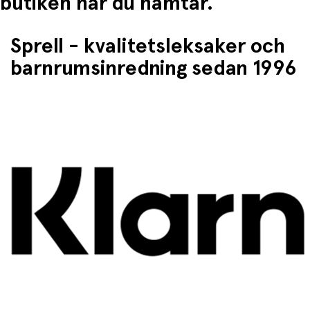
butiken når du hämtar.
Sprell - kvalitetsleksaker och
barnrumsinredning sedan 1996