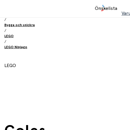
Hem
Önskelista
/
Var
Leksaker
/
Bygga och snickra
/
LEGO
/
LEGO Ninjago
LEGO