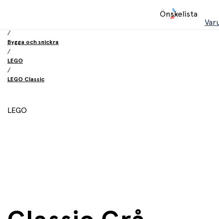
Hem
Önskelista
/
Var
Leksaker
/
Bygga och snickra
/
LEGO
/
LEGO Classic
LEGO