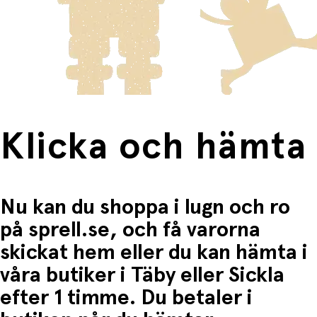
innebär en högre fraktkostnad.
Produkter som omfattas av detta är tydligt märkta, och
frakten för dessa varor visas i kassan.
Fri frakt när du handlar för mer än 1500:-
Klicka och hämta
Nu kan du shoppa i lugn och ro
på sprell.se, och få varorna
skickat hem eller du kan hämta i
våra butiker i Täby eller Sickla
efter 1 timme. Du betaler i