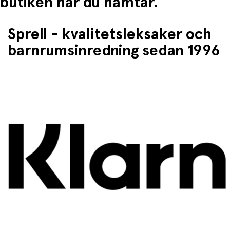
butiken når du hämtar.
Sprell - kvalitetsleksaker och
barnrumsinredning sedan 1996