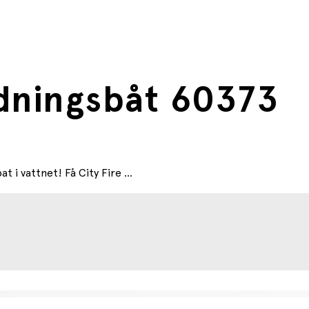
dningsbåt 60373
i vattnet! Få City Fire ...