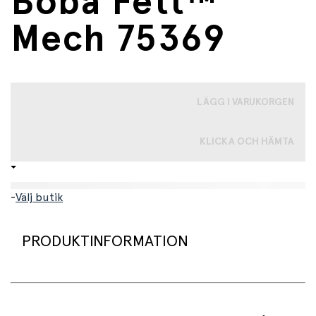
Boba Fett™
Mech 75369
LÄGG I VARUKORGEN
KLICKA OCH HÄMTA
-
Välj butik
PRODUKTINFORMATION
LEGO® Star Wars