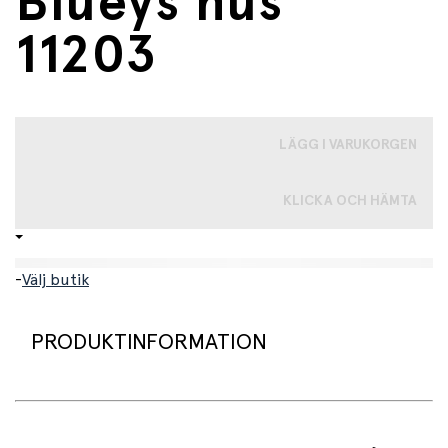
Blueys hus
11203
LÄGG I VARUKORGEN
KLICKA OCH HÄMTA
-
Välj butik
PRODUKTINFORMATION
LEGO® Bluey