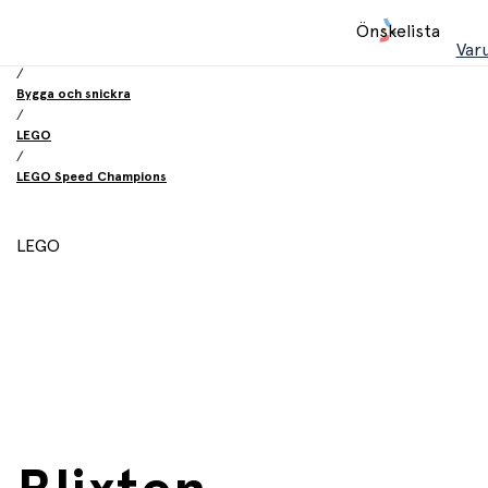
Hem
Önskelista
/
Var
Leksaker
/
Bygga och snickra
/
LEGO
/
LEGO Speed Champions
LEGO