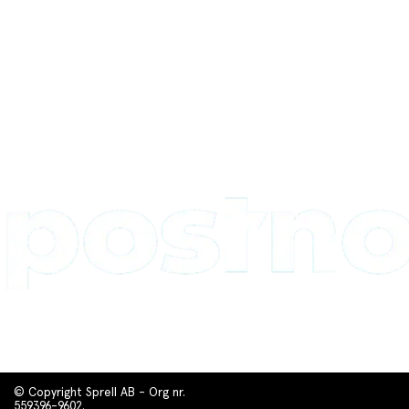
© Copyright Sprell AB - Org nr.
559396-9602.