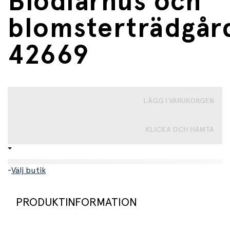
Biodlarhus och
blomsterträdgår
42669
LÄGG I VARUKORGEN
KLICKA OCH HÄMTA
-
Välj butik
PRODUKTINFORMATION