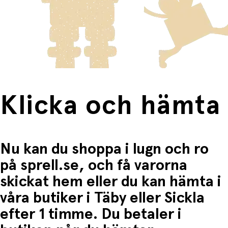
innebär en högre fraktkostnad.
Produkter som omfattas av detta är tydligt märkta, och
frakten för dessa varor visas i kassan.
Fri frakt när du handlar för mer än 1500:-
Klicka och hämta
Nu kan du shoppa i lugn och ro
på sprell.se, och få varorna
skickat hem eller du kan hämta i
våra butiker i Täby eller Sickla
efter 1 timme. Du betaler i