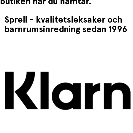
butiken når du hämtar.
Sprell - kvalitetsleksaker och
barnrumsinredning sedan 1996