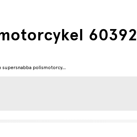
smotorcykel 6039
en supersnabba polismotorcy...