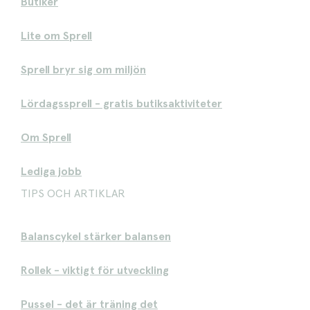
Butiker
Lite om Sprell
Sprell bryr sig om miljön
Lördagssprell - gratis butiksaktiviteter
Om Sprell
Lediga jobb
TIPS OCH ARTIKLAR
Balanscykel stärker balansen
Rollek - viktigt för utveckling
Pussel - det är träning det