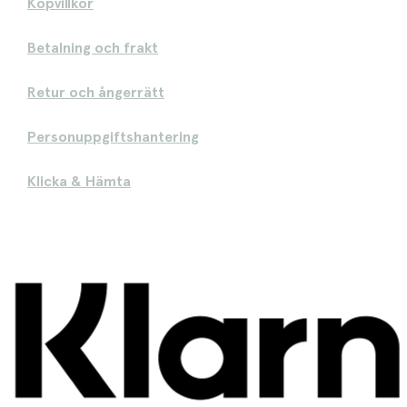
Köpvillkor
Betalning och frakt
Retur och ångerrätt
Personuppgiftshantering
Klicka & Hämta