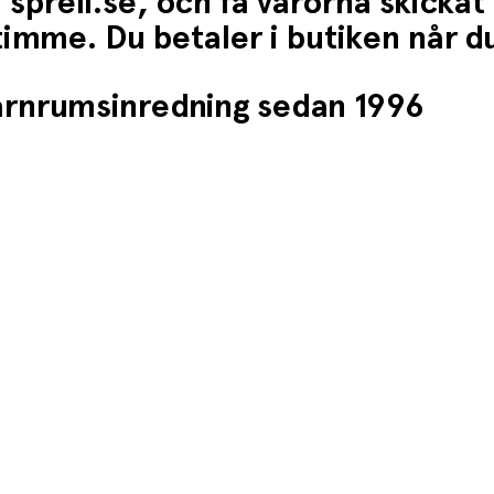
 sprell.se, och få varorna skickat
1 timme. Du betaler i butiken når 
barnrumsinredning sedan 1996