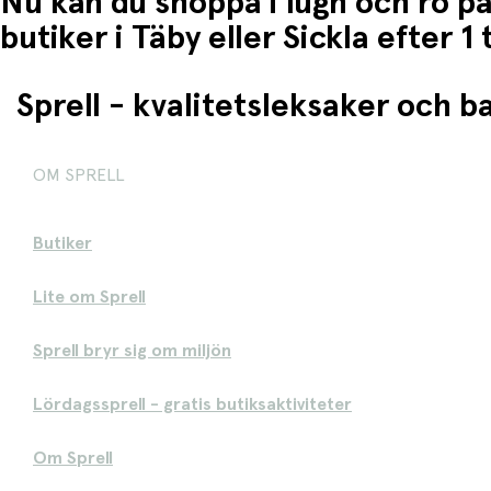
Nu kan du shoppa i lugn och ro på
butiker i Täby eller Sickla efter 
Sprell - kvalitetsleksaker och 
OM SPRELL
Butiker
Lite om Sprell
Sprell bryr sig om miljön
Lördagssprell - gratis butiksaktiviteter
Om Sprell