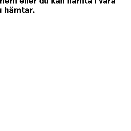
 hem eller du kan hämta i våra
du hämtar.