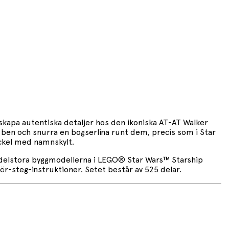
kapa autentiska detaljer hos den ikoniska AT-AT Walker
 ben och snurra en bogserlina runt dem, precis som i Star
ockel med namnskylt.
medelstora byggmodellerna i LEGO® Star Wars™ Starship
r-steg-instruktioner. Setet består av 525 delar.