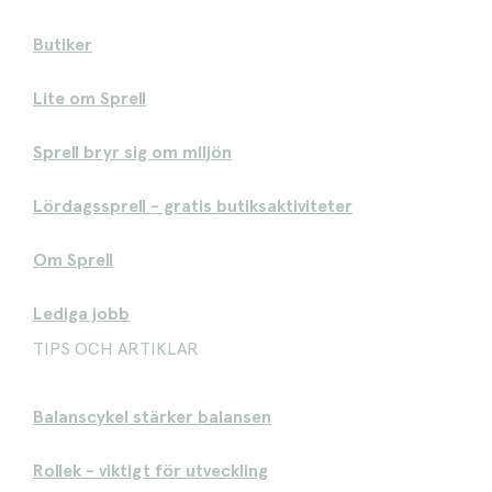
Butiker
Lite om Sprell
Sprell bryr sig om miljön
Lördagssprell - gratis butiksaktiviteter
Om Sprell
Lediga jobb
TIPS OCH ARTIKLAR
Balanscykel stärker balansen
Rollek - viktigt för utveckling