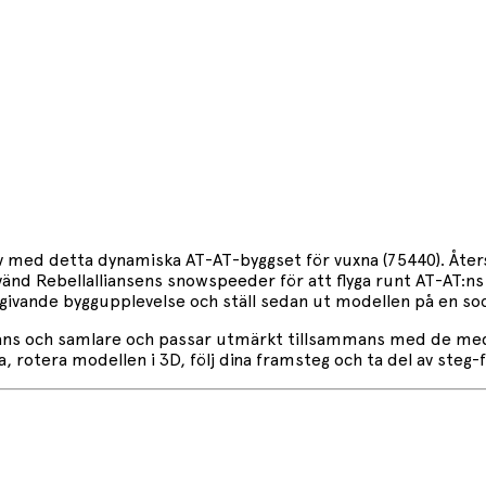
 med detta dynamiska AT-AT-byggset för vuxna (75440). Åters
änd Rebellalliansens snowspeeder för att flyga runt AT-AT:ns
h givande byggupplevelse och ställ sedan ut modellen på en s
xna fans och samlare och passar utmärkt tillsammans med de 
otera modellen i 3D, följ dina framsteg och ta del av steg-fö