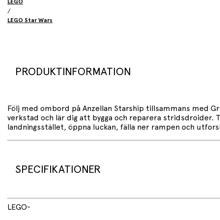
LEGO
/
LEGO Star Wars
PRODUKTINFORMATION
Följ med ombord på Anzellan Starship tillsammans med Grogu 
verkstad och lär dig att bygga och reparera stridsdroider. 
landningsstället, öppna luckan, fälla ner rampen och utfo
SPECIFIKATIONER
701 delar
LEGO
-
Det klossbyggda rymdskeppet är 7 cm högt, 25 cm lå