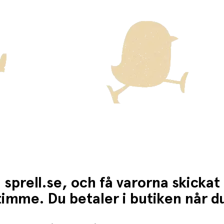
ten för dessa varor visas i kassan.
 sprell.se, och få varorna skickat
1 timme. Du betaler i butiken når 