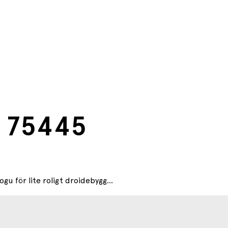
p 75445
 för lite roligt droidebygg...