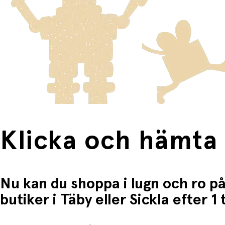
Produkter som omfattas av detta är tydligt märkta, och frak
Fri frakt när du handlar för mer än 1500:-
Klicka och hämta
Nu kan du shoppa i lugn och ro på
butiker i Täby eller Sickla efter 