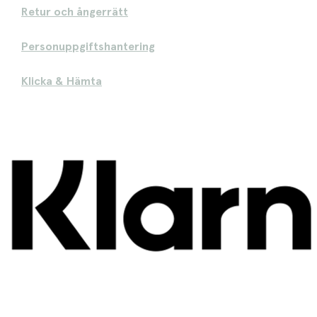
Retur och ångerrätt
Personuppgiftshantering
Klicka & Hämta