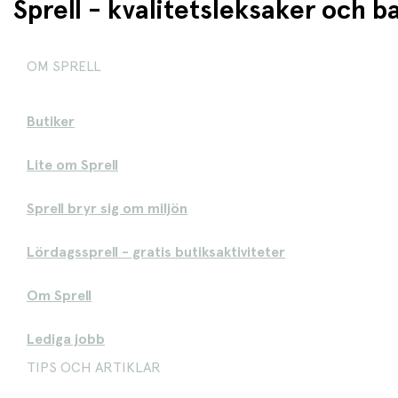
Sprell - kvalitetsleksaker och 
OM SPRELL
Butiker
Lite om Sprell
Sprell bryr sig om miljön
Lördagssprell - gratis butiksaktiviteter
Om Sprell
Lediga jobb
TIPS OCH ARTIKLAR