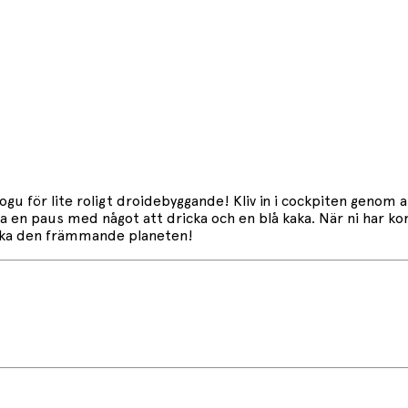
för lite roligt droidebyggande! Kliv in i cockpiten genom att
Ta en paus med något att dricka och en blå kaka. När ni har ko
rska den främmande planeten!
ngt och 14 cm brett