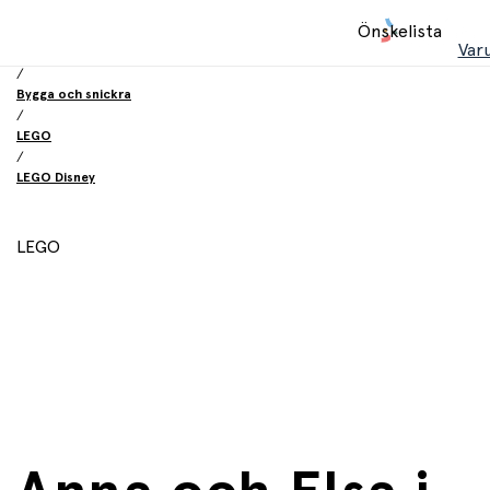
Hem
Önskelista
/
Var
Leksaker
/
Bygga och snickra
/
LEGO
/
LEGO Disney
LEGO