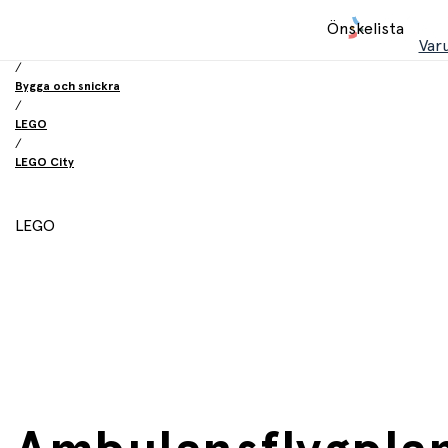
Hem
Önskelista
/
Var
Leksaker
/
Bygga och snickra
/
LEGO
/
LEGO City
LEGO