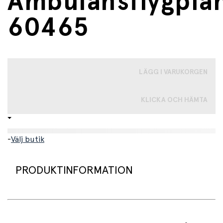
Ambulansflygpla
60465
LÄGG I VARUKORGEN
KLICKA OCH HÄMTA
-
Välj butik
PRODUKTINFORMATION
LEGO® City Big Vehicles