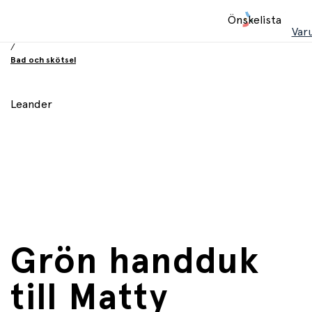
Hem
Önskelista
/
Var
Babyprodukter
/
Bad och skötsel
Leander
Grön handduk
till Matty