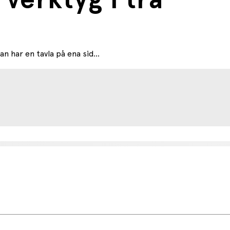
verktyg i trä
n har en tavla på ena sid...