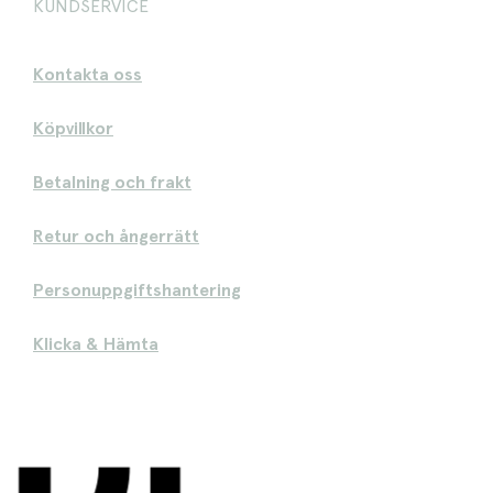
KUNDSERVICE
Kontakta oss
Köpvillkor
Betalning och frakt
Retur och ångerrätt
Personuppgiftshantering
Klicka & Hämta