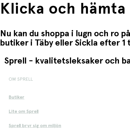
Klicka och hämta
Nu kan du shoppa i lugn och ro på
butiker i Täby eller Sickla efter 
Sprell - kvalitetsleksaker och 
OM SPRELL
Butiker
Lite om Sprell
Sprell bryr sig om miljön