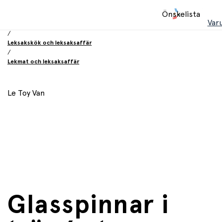
Hem
Önskelista
/
Var
Leksaker
/
Leksakskök och leksaksaffär
/
Lekmat och leksaksaffär
Le Toy Van
Glasspinnar i