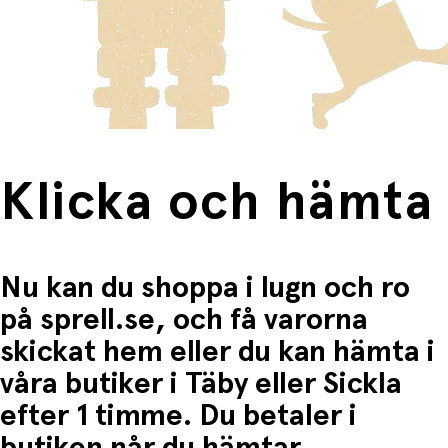
innebär en högre fraktkostnad.
Produkter som omfattas av detta är tydligt märkta, och
frakten för dessa varor visas i kassan.
Fri frakt när du handlar för mer än 1500:-
Klicka och hämta
Nu kan du shoppa i lugn och ro
på sprell.se, och få varorna
skickat hem eller du kan hämta i
våra butiker i Täby eller Sickla
efter 1 timme. Du betaler i
butiken når du hämtar.