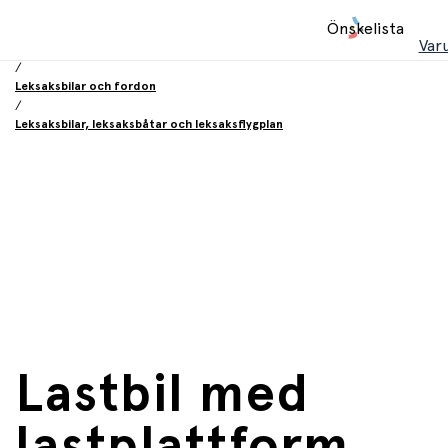
Hem
Önskelista
/
Var
Leksaker
/
Leksaksbilar och fordon
/
Leksaksbilar, leksaksbåtar och leksaksflygplan
Lastbil med
lastplattform