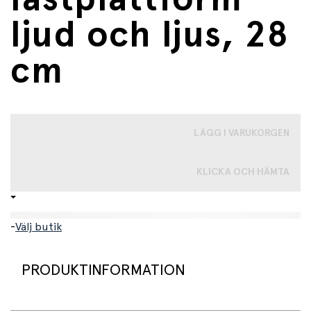
ljud och ljus, 28
cm
LÄGG I VARUKORGEN
KLICKA OCH HÄMTA
-
Välj butik
PRODUKTINFORMATION
Snygg lastbil med lastplattform. Denna bil är 28 cm lång