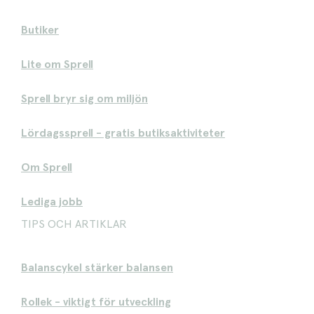
Butiker
Lite om Sprell
Sprell bryr sig om miljön
Lördagssprell - gratis butiksaktiviteter
Om Sprell
Lediga jobb
TIPS OCH ARTIKLAR
Balanscykel stärker balansen
Rollek - viktigt för utveckling