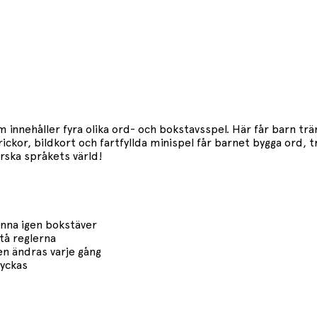
 innehåller fyra olika ord- och bokstavsspel. Här får barn trä
or, bildkort och fartfyllda minispel får barnet bygga ord, tr
rska språkets värld!
änna igen bokstäver
stå reglerna
en ändras varje gång
lyckas