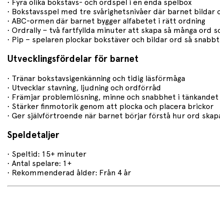
• Fyra olika bokstavs- och ordspel i en enda spelbox
• Bokstavsspel med tre svårighetsnivåer där barnet bildar o
• ABC-ormen där barnet bygger alfabetet i rätt ordning
• Ordrally – två fartfyllda minuter att skapa så många ord 
• Pip – spelaren plockar bokstäver och bildar ord så snabb
Utvecklingsfördelar för barnet
• Tränar bokstavsigenkänning och tidig läsförmåga
• Utvecklar stavning, ljudning och ordförråd
• Främjar problemlösning, minne och snabbhet i tänkandet
• Stärker finmotorik genom att plocka och placera brickor
• Ger självförtroende när barnet börjar förstå hur ord skap
Speldetaljer
• Speltid: 15+ minuter
• Antal spelare: 1+
• Rekommenderad ålder: Från 4 år