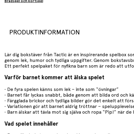
Brädspel och kortspel
PRODUKTINFORMATION
Lär dig bokstäver från Tactic är en inspirerande spelbox som
genom lek, humor och tydliga uppgifter. Genom bokstavsbrick
Ett perfekt spelpaket för nyfikna barn som är redo att utfo
Varför barnet kommer att älska spelet
• De fyra spelen känns som lek – inte som “övningar”
• Barnet får lyckas snabbt, både genom att bilda ord och k
• Färgglada brickor och tydliga bilder gör det enkelt att för
• Variationen gör att barnet aldrig tröttnar – spelupplevels
• Barn älskar att tävla mot sig själva och ropa “Pip!” när de 
Vad spelet innehåller