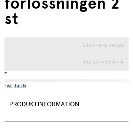
förlossningen 2
st
LÄGG I VARUKORGEN
KLICKA OCH HÄMTA
-
Välj butik
PRODUKTINFORMATION
Kylbindorna från norska FLOW är utvecklade för att ge
snabb och skonsam lindring till ett ömt och svullet