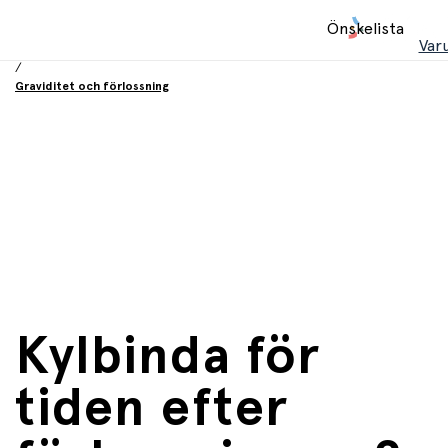
Hem
Önskelista
/
Var
Babyprodukter
/
Graviditet och förlossning
Kylbinda för
tiden efter