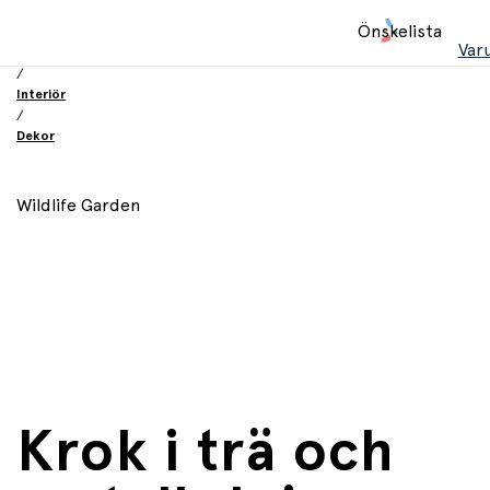
Hem
Önskelista
/
Var
Inredning och möbler
/
Interiör
/
Dekor
Wildlife Garden
Krok i trä och