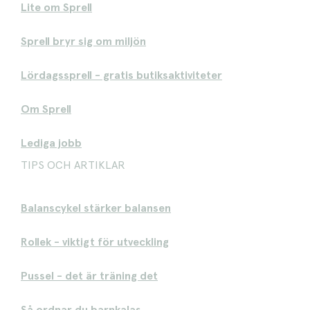
Lite om Sprell
Sprell bryr sig om miljön
Lördagssprell - gratis butiksaktiviteter
Om Sprell
Lediga jobb
TIPS OCH ARTIKLAR
Balanscykel stärker balansen
Rollek - viktigt för utveckling
Pussel - det är träning det