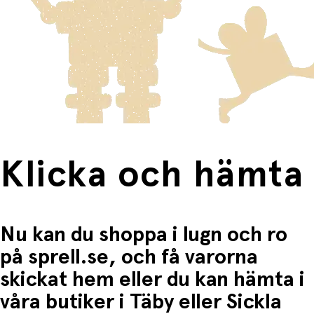
Varor som är för stora för att skickas som vanlig post
Ger barnet skydd mot sol och lätt vind
Klicka och hämta:
skickas med Posten/Brings tjänst
Home Delivery
. Detta
Du betalar när du hämtar varorna i butiken.
innebär en högre fraktkostnad.
Produkter som omfattas av detta är tydligt märkta, och
frakten för dessa varor visas i kassan.
Fri frakt när du handlar för mer än 1500:-
Klicka och hämta
Nu kan du shoppa i lugn och ro
på sprell.se, och få varorna
skickat hem eller du kan hämta i
våra butiker i Täby eller Sickla