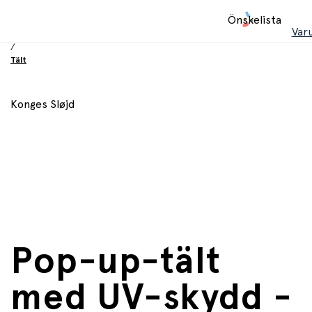
Hem
Önskelista
/
Var
Leksaker
/
Tält
Konges Sløjd
Pop-up-tält
med UV-skydd -