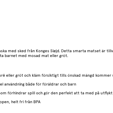
ska med sked från Konges Sløjd. Detta smarta matset är tillv
mata barnet med mosad mat eller gröt.
uré eller gröt och kläm försiktigt tills önskad mängd kommer
l användning både för föräldrar och barn
om förhindrar spill och gör den perfekt att ta med på utflykt
ropen, helt fri från BPA