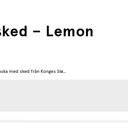
sked – Lemon
ska med sked från Konges Slø...