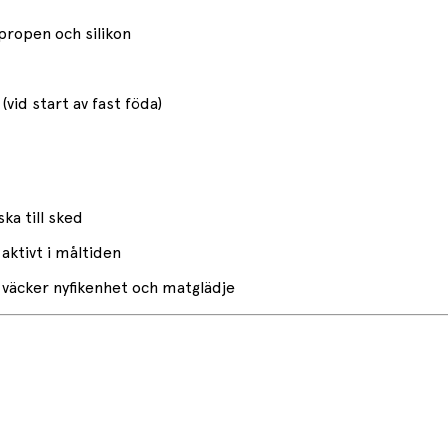
ypropen och silikon
id start av fast föda)
ska till sked
aktivt i måltiden
 väcker nyfikenhet och matglädje