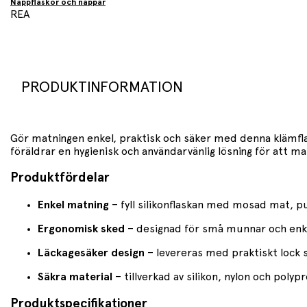
Nappflaskor och nappar
REA
PRODUKTINFORMATION
Gör matningen enkel, praktisk och säker med denna klämfla
föräldrar en hygienisk och användarvänlig lösning för att 
Produktfördelar
Enkel matning
– fyll silikonflaskan med mosad mat, p
Ergonomisk sked
– designad för små munnar och enke
Läckagesäker design
– levereras med praktiskt lock s
Säkra material
– tillverkad av silikon, nylon och polyp
Produktspecifikationer