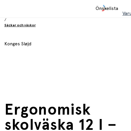
Hem
Önskelista
/
Var
Utrustning och tillbehör
/
Säckar och väskor
Konges Sløjd
Ergonomisk
skolväska 12 l –