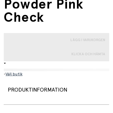
Powder Pink
Check
LÄGG I VARUKORGEN
KLICKA OCH HÄMTA
-
Välj butik
PRODUKTINFORMATION
Ge din docka en trygg och stilfull promenad i denna