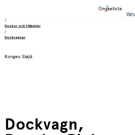
Hem
Önskelista
/
Var
Leksaker
/
Dockor och tillbehör
/
Dockvagnar
Konges Sløjd
Dockvagn,