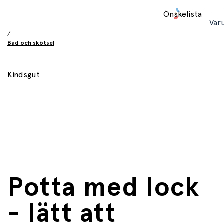
Hem
Önskelista
/
Var
Babyprodukter
/
Bad och skötsel
Kindsgut
Potta med lock
- lätt att