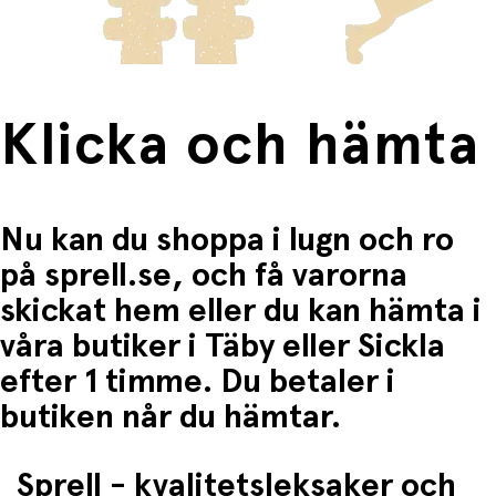
Halkfri botten
– står stadigt på alla underlag
Fri frakt när du handlar för mer än 1500:-
Slitstark kvalitet
– tillverkad för långvarig
användning, även för syskon
Miljövänlig
– producerad med hållbara material och
metoder
Klicka och hämta
Prisbelönt design
– utsedd till testvinnare av
Mama Reporter 2022
Produktspecifikationer
Nu kan du shoppa i lugn och ro
på sprell.se, och få varorna
Färg:
Ljusgrå
Mått:
19,5 × 9 × 18 cm
skickat hem eller du kan hämta i
Material:
Hållbara och miljövänliga material
våra butiker i Täby eller Sickla
Rekommenderad ålder:
Från småbarnsåldern
efter 1 timme. Du betaler i
butiken når du hämtar.
Sprell - kvalitetsleksaker och