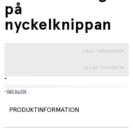
på
nyckelknippan
LÄGG I VARUKORGEN
KLICKA OCH HÄMTA
-
Välj butik
PRODUKTINFORMATION
En liten, superstark LED-lampa som tänds och släcks