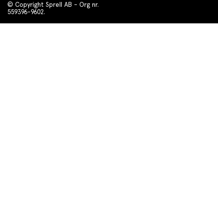
© Copyright Sprell AB - Org nr.
559396-9602.