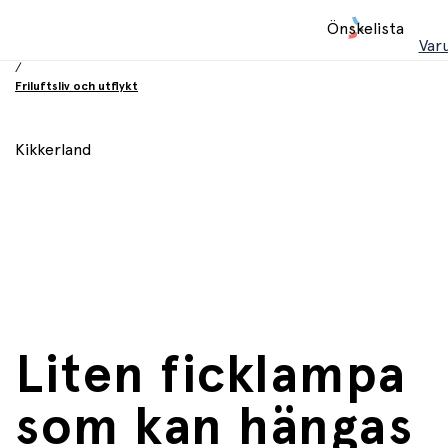
Hem
Önskelista
/
Var
Leksaker
/
Friluftsliv och utflykt
Kikkerland
Liten ficklampa
som kan hängas