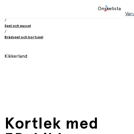
Hem
Önskelista
/
Var
Leksaker
/
Spel och pussel
/
Brädspel och kortspel
Kikkerland
Kortlek med