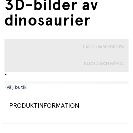
3D-bilder av
dinosaurier
LÄGG I VARUKORGEN
KLICKA OCH HÄMTA
-
Välj butik
PRODUKTINFORMATION
Spela Vänd-åtta, Krig eller Finns i sjön med denna coola
kortlek med 3D-bilder av dinosaurier. Klassisk kortlek i