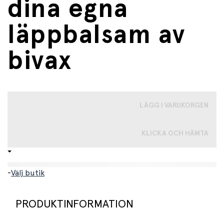
dina egna
läppbalsam av
bivax
LÄGG I VARUKORGEN
KLICKA OCH HÄMTA
-
Välj butik
PRODUKTINFORMATION