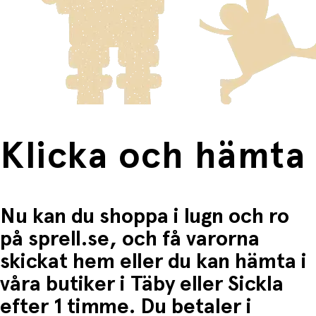
skickas med Posten/Brings tjänst
Home Delivery
. Detta
Du betalar när du hämtar varorna i butiken.
innebär en högre fraktkostnad.
Produkter som omfattas av detta är tydligt märkta, och
frakten för dessa varor visas i kassan.
Fri frakt när du handlar för mer än 1500:-
Klicka och hämta
Nu kan du shoppa i lugn och ro
på sprell.se, och få varorna
skickat hem eller du kan hämta i
våra butiker i Täby eller Sickla
efter 1 timme. Du betaler i