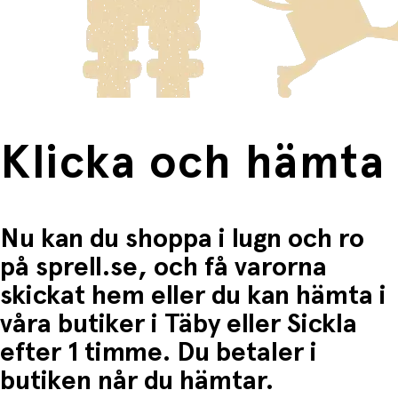
Produkter som omfattas av detta är tydligt märkta, och
frakten för dessa varor visas i kassan.
Perfekt för små naturforskare och
trädgårdsentusiaster.
Fri frakt när du handlar för mer än 1500:-
Lärorikt och inspirerande för barn
Barn lär sig om:
Klicka och hämta
• Natur och pollinering
• Insekters roll i ekosystemet
• Ansvar och omsorg för miljön
Nu kan du shoppa i lugn och ro
• Observation och nyfikenhet
på sprell.se, och få varorna
Naturlig och dekorativ design
skickat hem eller du kan hämta i
våra butiker i Täby eller Sickla
Passar lika bra i trädgården som på balkongen:
efter 1 timme. Du betaler i
• Tillverkat av furu
butiken når du hämtar.
• Kompakt och stilren design