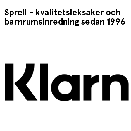
• Lätt att placera
Sprell - kvalitetsleksaker och
• Passar i trädgård, på terrass eller balkong
barnrumsinredning sedan 1996