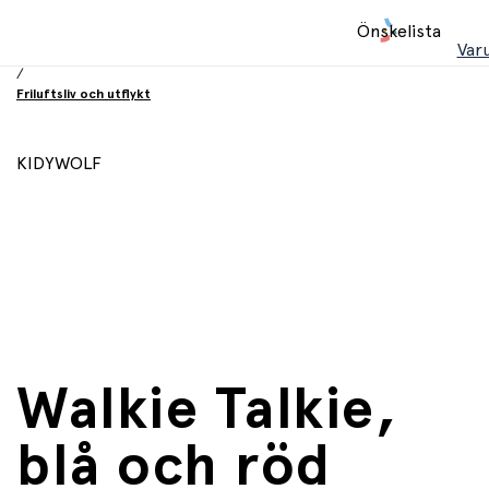
Hem
Önskelista
/
Var
Leksaker
/
Friluftsliv och utflykt
KIDYWOLF
Walkie Talkie,
blå och röd