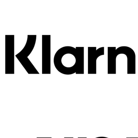
Använd ficklampan för extra funktionalitet under
kvällslek eller utflykt
Förvara torrt när de inte används
Lärande och utveckling genom lek
Kommunikation:
Barn tränar språk och
samarbetsförmåga genom lek
Självständighet:
Ger barn trygghet att utforska på
egen hand, men ändå hålla kontakten
Kreativitet:
Perfekt för rollekar, hemliga uppdrag
och fantasifulla äventyr
Utforskning:
Uppmuntrar till att upptäcka nya
platser, stärker nyfikenhet och äventyrslust