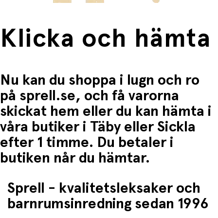
Produkt:
Kidytalk – Long-Range Walkie-Talkies
Räckvidd:
Upp till 6 km i öppet område
Strömkälla:
Uppladdningsbart batteri (USB-
Klicka och hämta
laddning)
Skärm:
Bakgrundsbelyst för enkel användning i
mörker
Extra funktion:
Inbyggd ficklampa
Rekommenderad ålder:
Från ca. 5 år och uppåt
Nu kan du shoppa i lugn och ro
Innehåll i förpackningen
på sprell.se, och få varorna
skickat hem eller du kan hämta i
2× Kidytalk walkie-talkies
2× bältesklips
våra butiker i Täby eller Sickla
2× handledsrem
1× laddkabel
efter 1 timme. Du betaler i
Bruksanvisning + certifikat
butiken når du hämtar.
Användning och underhåll
Sprell - kvalitetsleksaker och
Ladda enheterna med medföljande USB-kabel före
användning
barnrumsinredning sedan 1996
Fäst bältesklips eller handledsrem för säker och
enkel bärning