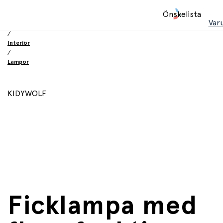
Hem
Önskelista
/
Var
Inredning och möbler
/
Interiör
/
Lampor
KIDYWOLF
Ficklampa med