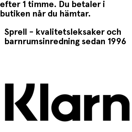
efter 1 timme. Du betaler i
butiken når du hämtar.
Redo för nya upptäckter.
• Plats för Micro SD-kort (max 32 GB – kort ingår ej)
• Uppladdningsbart batteri
Sprell - kvalitetsleksaker och
• CE-certifierad
barnrumsinredning sedan 1996