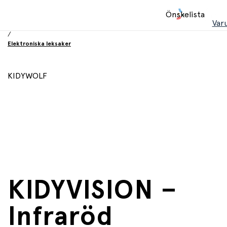
Hem
Önskelista
/
Var
Leksaker
/
Elektroniska leksaker
KIDYWOLF
KIDYVISION –
Infraröd