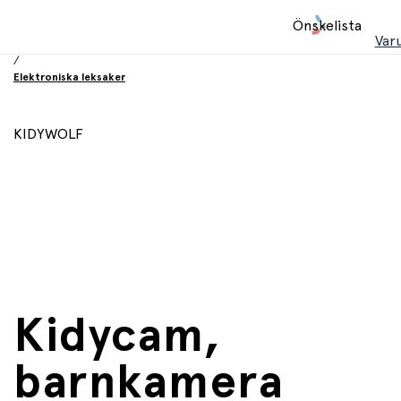
Hem
Önskelista
/
Var
Leksaker
/
Elektroniska leksaker
KIDYWOLF
Kidycam,
barnkamera