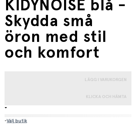
KIDYNOISE blå -
Skydda små
öron med stil
och komfort
LÄGG I VARUKORGEN
KLICKA OCH HÄMTA
-
Välj butik