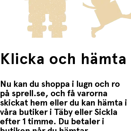
Kid`Sleep nominerades till "Innovation Award" på Kind &
innebär en högre fraktkostnad.
Jugend-mässan i Köln 2006.
Produkter som omfattas av detta är tydligt märkta, och
Strömkälla: Adapter medföljer, ansluts till uttag. Den
frakten för dessa varor visas i kassan.
kan även köras på 3x AA-batterier. Dessa måste köpas
Fri frakt när du handlar för mer än 1500:-
separat.
Klicka och hämta
Nu kan du shoppa i lugn och ro
på sprell.se, och få varorna
skickat hem eller du kan hämta i
våra butiker i Täby eller Sickla
efter 1 timme. Du betaler i
butiken når du hämtar.