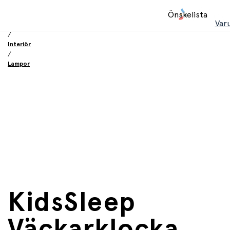
Hem
Önskelista
/
Var
Inredning och möbler
/
Interiör
/
Lampor
KidsSleep
Väckarklocka