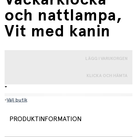
och nattlampa,
Vit med kanin
LÄGG I VARUKORGEN
KLICKA OCH HÄMTA
-
Välj butik
PRODUKTINFORMATION
Kids'Sleep hjälper barn som ännu inte har lärt sig