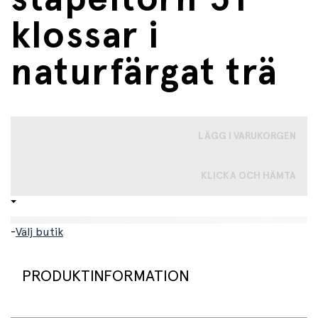
klossar i
naturfärgat trä
LÄGG I VARUKORGEN
KLICKA OCH HÄMTA
-
Välj butik
PRODUKTINFORMATION
Klassisk Jenga där deltagarna behöver både tålamod, en