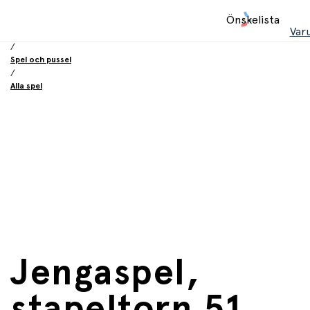
Hem
Önskelista
/
Var
Leksaker
/
Spel och pussel
/
Alla spel
Jengaspel,
stapeltorn 51