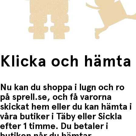
innebär en högre fraktkostnad.
Produkter som omfattas av detta är tydligt märkta, och
frakten för dessa varor visas i kassan.
Fri frakt när du handlar för mer än 1500:-
Klicka och hämta
Nu kan du shoppa i lugn och ro
på sprell.se, och få varorna
skickat hem eller du kan hämta i
våra butiker i Täby eller Sickla
efter 1 timme. Du betaler i
butiken når du hämtar.