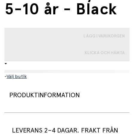
5-10 år - Black
LÄGG I VARUKORGEN
KLICKA OCH HÄMTA
-
Välj butik
PRODUKTINFORMATION
IZIPIZI Solglasögon – Perfekt skydd för små och stora
äventyr
LEVERANS 2–4 DAGAR. FRAKT FRÅN
Barns ögon är extra känsliga för solljus och behöver bra