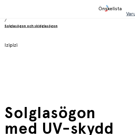
Hem
Önskelista
/
Var
Utrustning och tillbehör
/
Solglasögon och skidglasögon
Izipizi
Solglasögon
med UV-skydd