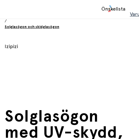
Hem
Önskelista
/
Var
Utrustning och tillbehör
/
Solglasögon och skidglasögon
Izipizi
Solglasögon
med UV-skydd,