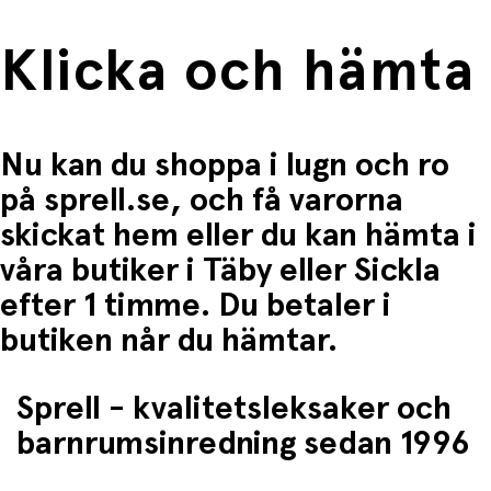
Justerbart förkromat styre med säkerhetslås
Styrets höjd:
63 cm
Halkfria handtag för bättre grepp
Klicka och hämta
Bred och bekväm sits med tre justerbara lägen
Slitstarka, solida gummihjul som inte punkterar
Stor förvaringskorg bak
Handbroms bak
Europeisk säkerhetscertifiering (EN 71, del 1, 2
Nu kan du shoppa i lugn och ro
och 3)
på sprell.se, och få varorna
Tillverkad i Italien
skickat hem eller du kan hämta i
Användning och utveckling:
våra butiker i Täby eller Sickla
Motorisk utveckling
- Trampning och styrning
efter 1 timme. Du betaler i
tränar koordination och balans.
Frihjulsfunktion för säker transport
- Vuxna kan
butiken når du hämtar.
skjuta på utan att pedalerna snurrar.
Rumsuppfattning och fartkontroll
- Barnet lär sig
att navigera och anpassa farten själv.
Sprell - kvalitetsleksaker och
Självständighet och känsla av prestation
- Ger
barnet trygghet och självförtroende att cykla vidare
barnrumsinredning sedan 1996
på egen hand.