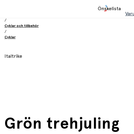
Hem
Önskelista
/
Var
Leksaker
/
Cyklar och tillbehör
/
Cyklar
Italtrike
Grön trehjuling