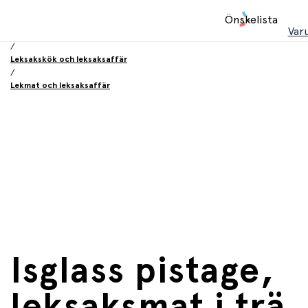
Hem
Önskelista
/
Var
Leksaker
/
Leksakskök och leksaksaffär
/
Lekmat och leksaksaffär
Isglass pistage,
leksaksmat i trä